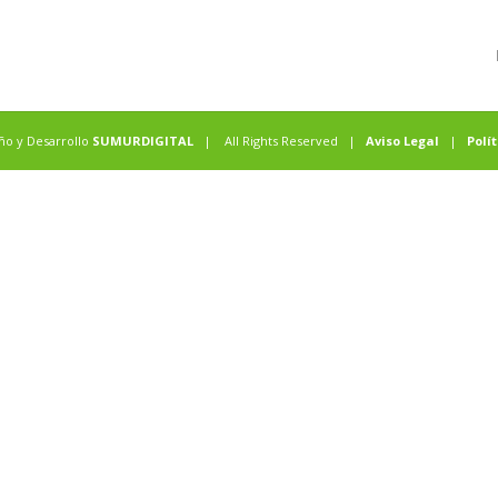
eño y Desarrollo
SUMURDIGITAL
| All Rights Reserved |
Aviso Legal
|
Polí